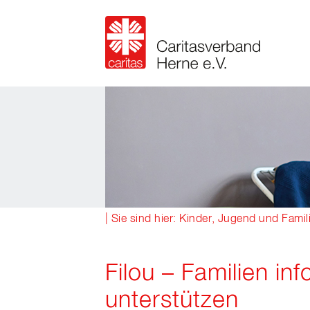
| Sie sind hier:
Kinder, Jugend und Famil
Filou – Familien inf
unterstützen