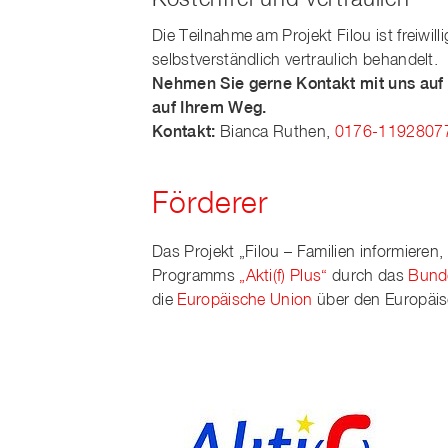
Kostenfrei und vertraulich
Die Teilnahme am Projekt Filou ist freiwi
selbstverständlich vertraulich behandelt.
Nehmen Sie gerne Kontakt mit uns auf –
auf Ihrem Weg.
Kontakt:
Bianca Ruthen,
0176-1192807
Förderer
Das Projekt „Filou – Familien informieren
Programms
„Akti(f) Plus“
durch das
Bunde
die
Europäische Union
über den Europäis