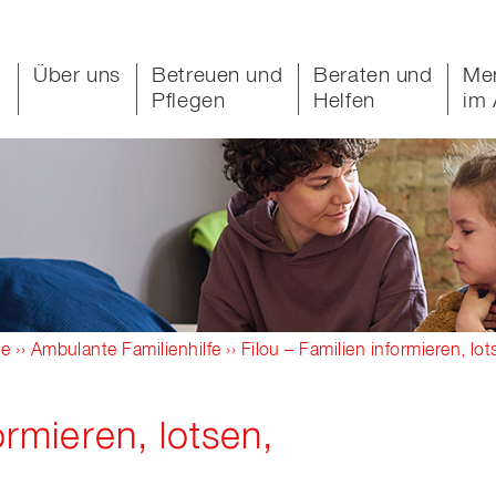
Über uns
Betreuen und
Beraten und
Me
Pflegen
Helfen
im 
ie
››
Ambulante Familienhilfe
›› Filou – Familien informieren, lo
ormieren, lotsen,