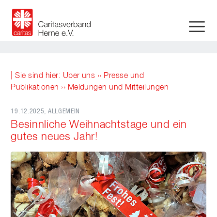
| Sie sind hier:
Über uns
››
Presse und
Publikationen
››
Meldungen und Mitteilungen
19.12.2025
, ALLGEMEIN
Besinnliche Weihnachtstage und ein
gutes neues Jahr!