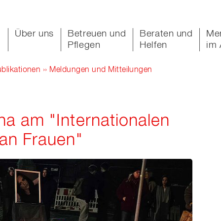
Über uns
Betreuen und
Beraten und
Me
Pflegen
Helfen
im 
blikationen
››
Meldungen und Mitteilungen
a am "Internationalen
an Frauen"