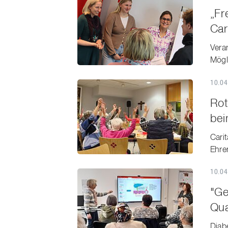
„Fr
Car
Vera
Mögl
10.04
Rot
bei
Cari
Ehre
10.04
"Ge
Qua
Diab