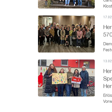
Cari
Klost
17.02
Her
570
Dien
Fest
13.02
Her
Spe
He
Erlö
Vorw