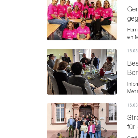
Gem
geg
Herne
ein 
16.03
Bes
Ben
Info
Mens
16.03
Str
für