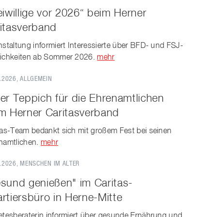
eiwillige vor 2026“ beim Herner
itasverband
nstaltung informiert Interessierte über BFD- und FSJ-
ichkeiten ab Sommer 2026.
mehr
.2026
, ALLGEMEIN
er Teppich für die Ehrenamtlichen
m Herner Caritasverband
tas-Team bedankt sich mit großem Fest bei seinen
namtlichen.
mehr
.2026
, MENSCHEN IM ALTER
sund genießen" im Caritas-
rtiersbüro in Herne-Mitte
etesberaterin informiert über gesunde Ernährung und