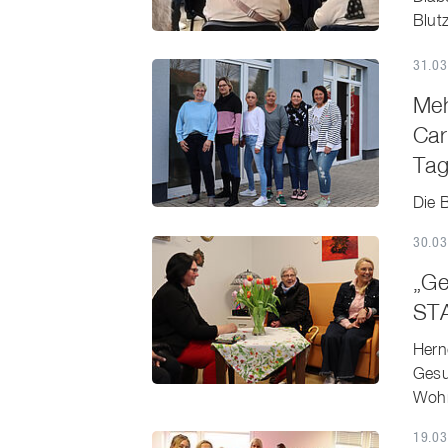
Blut
31.03
Meh
Car
Tag
Die 
30.03
„Ge
STA
Hern
Gesu
Wohn
19.03