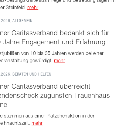
tas-Leitungskräfte aus Pflege und Betreuung tagen im
er Steinfeld.
mehr
.2026
, ALLGEMEIN
ner Caritasverband bedankt sich für
 Jahre Engagement und Erfahrung
stjubiläen von 10 bis 35 Jahren werden bei einer
veranstaltung gewürdigt.
mehr
.2026
, BERATEN UND HELFEN
ner Caritasverband überreicht
ndenscheck zugunsten Frauenhaus
rne
se stammen aus einer Plätzchenaktion in der
eihnachtszeit.
mehr